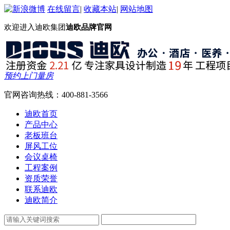
在线留言
|
收藏本站
|
网站地图
欢迎进入迪欧集团
迪欧品牌官网
预约上门量房
官网咨询热线：
400-881-3566
迪欧首页
产品中心
老板班台
屏风工位
会议桌椅
工程案例
资质荣誉
联系迪欧
迪欧简介