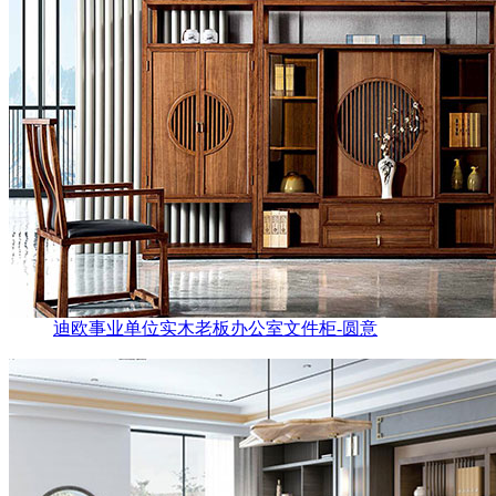
迪欧事业单位实木老板办公室文件柜-圆意