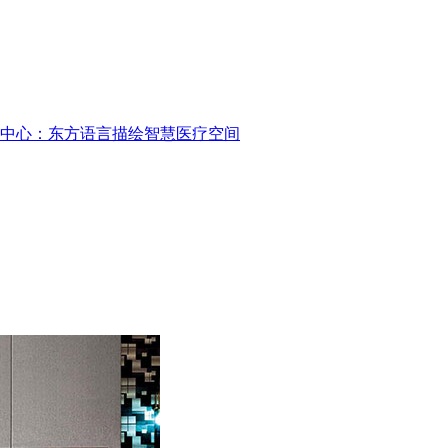
中心：东方语言描绘智慧医疗空间