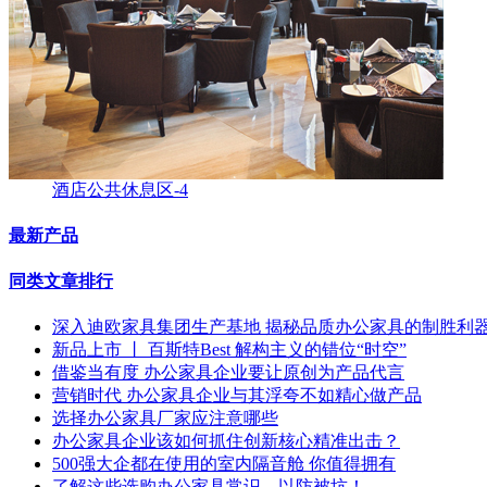
酒店公共休息区-4
最新产品
同类文章排行
深入迪欧家具集团生产基地 揭秘品质办公家具的制胜利
新品上市 丨 百斯特Best 解构主义的错位“时空”
借鉴当有度 办公家具企业要让原创为产品代言
营销时代 办公家具企业与其浮夸不如精心做产品
选择办公家具厂家应注意哪些
办公家具企业该如何抓住创新核心精准出击？
500强大企都在使用的室内隔音舱 你值得拥有
了解这些选购办公家具常识，以防被坑！