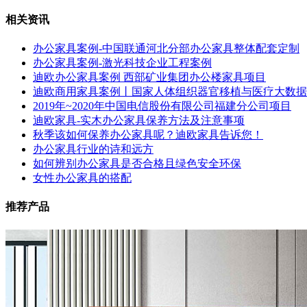
相关资讯
办公家具案例-中国联通河北分部办公家具整体配套定制
办公家具案例-激光科技企业工程案例
迪欧办公家具案例 西部矿业集团办公楼家具项目
迪欧商用家具案例丨国家人体组织器官移植与医疗大数据
2019年~2020年中国电信股份有限公司福建分公司项目
迪欧家具-实木办公家具保养方法及注意事项
秋季该如何保养办公家具呢？迪欧家具告诉您！
办公家具行业的诗和远方
如何辨别办公家具是否合格且绿色安全环保
女性办公家具的搭配
推荐产品