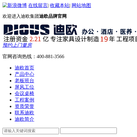
在线留言
|
收藏本站
|
网站地图
欢迎进入迪欧集团
迪欧品牌官网
预约上门量房
官网咨询热线：
400-881-3566
迪欧首页
产品中心
老板班台
屏风工位
会议桌椅
工程案例
资质荣誉
联系迪欧
迪欧简介