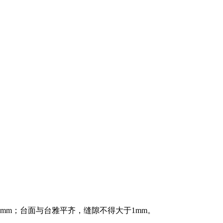
mm；台面与台雅平齐，缝隙不得大于1mm。