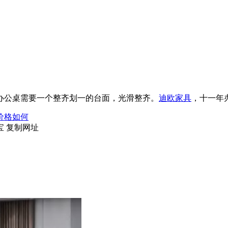
办公桌需要一个整齐划一的台面，光滑整齐。
迪欧家具
，十一年
价格如何
宝
复制网址